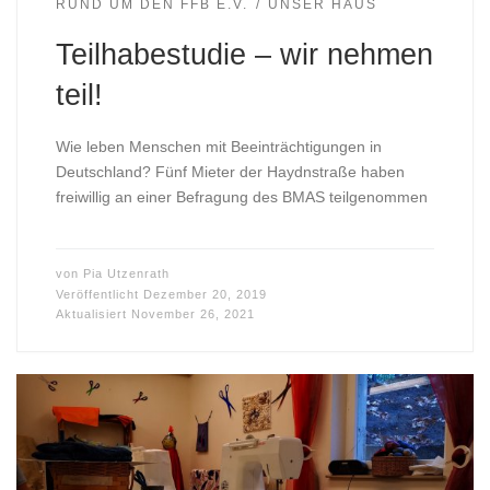
RUND UM DEN FFB E.V.
UNSER HAUS
Teilhabestudie – wir nehmen
teil!
Wie leben Menschen mit Beeinträchtigungen in
Deutschland? Fünf Mieter der Haydnstraße haben
freiwillig an einer Befragung des BMAS teilgenommen
von
Pia Utzenrath
Veröffentlicht
Dezember 20, 2019
Aktualisiert
November 26, 2021