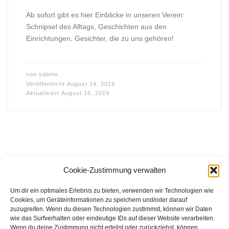
Ab sofort gibt es hier Einblicke in unseren Verein:
Schnipsel des Alltags, Geschichten aus den
Einrichtungen, Gesichter, die zu uns gehören!
von
sabine
Veröffentlicht
August 14, 2019
Aktualisiert
August 16, 2019
Cookie-Zustimmung verwalten
Beitragsnavigation
Neuere Beiträge
1
…
4
5
NEUERE BEITRÄGE
Um dir ein optimales Erlebnis zu bieten, verwenden wir Technologien wie
Cookies, um Geräteinformationen zu speichern und/oder darauf
zuzugreifen. Wenn du diesen Technologien zustimmst, können wir Daten
wie das Surfverhalten oder eindeutige IDs auf dieser Website verarbeiten.
FFB e.V. • Benraderstr. 189 • 47804 Krefeld • Tel. 0 21 51 – 610
Wenn du deine Zustimmung nicht erteilst oder zurückziehst, können