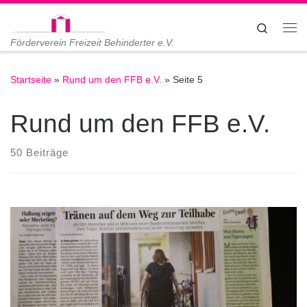
Zum Inhalt springen
Search
Me
Förderverein Freizeit Behinderter e.V.
Startseite
»
Rund um den FFB e.V.
»
Seite 5
Rund um den FFB e.V.
50 Beiträge