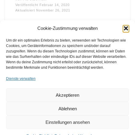
Veröffentlicht
Februar 14, 2020
Aktualisiert
November 26, 2021
Cookie-Zustimmung verwalten
Um dir ein optimales Erlebnis zu bieten, verwenden wir Technologien wie
Cookies, um Geräteinformationen zu speichern und/oder darauf
zuzugreifen. Wenn du diesen Technologien zustimmst, können wir Daten
wie das Surfverhalten oder eindeutige IDs auf dieser Website verarbeiten.
FFB e.V. • Benraderstr. 189 • 47804 Krefeld • Tel. 0 21 51 – 610
Wenn du deine Zustimmung nicht erteilst oder zurückziehst, können
300 • Fax 0 21 51 – 610 330 •
info@ffb-krefeld.de
bestimmte Merkmale und Funktionen beeinträchtigt werden.
Dienste verwalten
Akzeptieren
Ablehnen
Einstellungen ansehen
© 2026
FFB e.V. | Förderverein Freizeit Behinderter e.V.
–
Alle Rechte vorbehalten