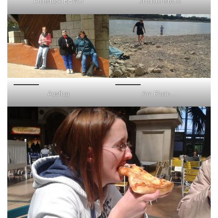
Frühstück BEWO
Jubiläumstorte
Ausflug
Am Rhein …