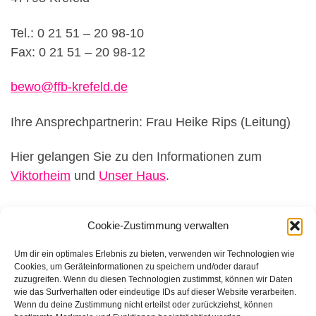
Tel.: 0 21 51 – 20 98-10
Fax: 0 21 51 – 20 98-12
bewo@ffb-krefeld.de
Ihre Ansprechpartnerin: Frau Heike Rips (Leitung)
Hier gelangen Sie zu den Informationen zum
Viktorheim
und
Unser Haus
.
Cookie-Zustimmung verwalten
Um dir ein optimales Erlebnis zu bieten, verwenden wir Technologien wie
Cookies, um Geräteinformationen zu speichern und/oder darauf
zuzugreifen. Wenn du diesen Technologien zustimmst, können wir Daten
wie das Surfverhalten oder eindeutige IDs auf dieser Website verarbeiten.
FFB e.V. • Benraderstr. 189 • 47804 Krefeld • Tel. 0 21 51 – 610
Wenn du deine Zustimmung nicht erteilst oder zurückziehst, können
300 • Fax 0 21 51 – 610 330 •
info@ffb-krefeld.de