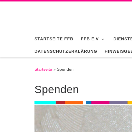
Zum Inhalt springen
STARTSEITE FFB
FFB E.V.
DIENST
DATENSCHUTZERKLÄRUNG
HINWEISGE
Startseite
»
Spenden
Spenden