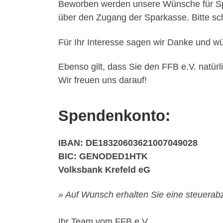
Beworben werden unsere Wünsche für Sp
über den Zugang der Sparkasse. Bitte s
Für Ihr Interesse sagen wir Danke und w
Ebenso gilt, dass Sie den FFB e.V. natür
Wir freuen uns darauf!
Spendenkonto:
IBAN: DE18320603621007049028
BIC: GENODED1HTK
Volksbank Krefeld eG
» Auf Wunsch erhalten Sie eine steuera
Ihr Team vom FFB e.V.