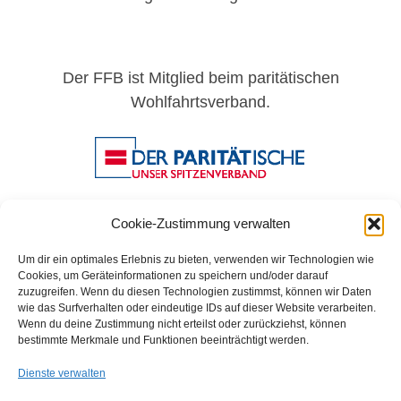
Der FFB ist Mitglied beim paritätischen
Wohlfahrtsverband.
Cookie-Zustimmung verwalten
Um dir ein optimales Erlebnis zu bieten, verwenden wir Technologien wie
Cookies, um Geräteinformationen zu speichern und/oder darauf
zuzugreifen. Wenn du diesen Technologien zustimmst, können wir Daten
wie das Surfverhalten oder eindeutige IDs auf dieser Website verarbeiten.
FFB e.V. • Benraderstr. 189 • 47804 Krefeld • Tel. 0 21 51 – 610
Wenn du deine Zustimmung nicht erteilst oder zurückziehst, können
300 • Fax 0 21 51 – 610 330 •
info@ffb-krefeld.de
bestimmte Merkmale und Funktionen beeinträchtigt werden.
Dienste verwalten