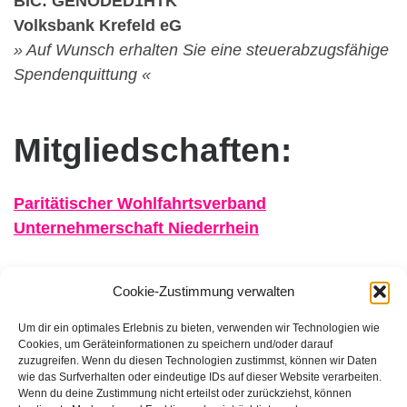
BIC: GENODED1HTK
Volksbank Krefeld eG
» Auf Wunsch erhalten Sie eine steuerabzugsfähige
Spendenquittung «
Mitgliedschaften:
Paritätischer Wohlfahrtsverband
Unternehmerschaft Niederrhein
Cookie-Zustimmung verwalten
Um dir ein optimales Erlebnis zu bieten, verwenden wir Technologien wie
Cookies, um Geräteinformationen zu speichern und/oder darauf
zuzugreifen. Wenn du diesen Technologien zustimmst, können wir Daten
wie das Surfverhalten oder eindeutige IDs auf dieser Website verarbeiten.
FFB e.V. • Benraderstr. 189 • 47804 Krefeld • Tel. 0 21 51 – 610
Wenn du deine Zustimmung nicht erteilst oder zurückziehst, können
300 • Fax 0 21 51 – 610 330 •
info@ffb-krefeld.de