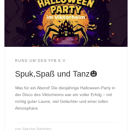
RUND UM DEN FFB E.V.
Spuk,Spaß und Tanz🎃
Was für ein Abend! Die diesjährige Halloween-Party in
der Disco des Viktorheims war ein voller Erfolg – mit
richtig guter Laune, viel Gelächter und einer tollen
Atmosphäre.
von
Sascha Steinhart