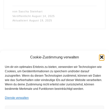
von
Sascha Steinhart
Veröffentlicht
August 14, 2025
Aktualisiert
August 19, 2025
Cookie-Zustimmung verwalten
Beitragsnavigation
Äl
1
2
…
5
ÄLTERE BEITRÄGE
Um dir ein optimales Erlebnis zu bieten, verwenden wir Technologien wie
Cookies, um Geräteinformationen zu speichern und/oder darauf
zuzugreifen. Wenn du diesen Technologien zustimmst, können wir Daten
wie das Surfverhalten oder eindeutige IDs auf dieser Website verarbeiten.
FFB e.V. • Benraderstr. 189 • 47804 Krefeld • Tel. 0 21 51 – 610
Wenn du deine Zustimmung nicht erteilst oder zurückziehst, können
300 • Fax 0 21 51 – 610 330 •
info@ffb-krefeld.de
bestimmte Merkmale und Funktionen beeinträchtigt werden.
Dienste verwalten