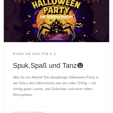
RUND UM DEN FFB E.V.
Spuk,Spaß und Tanz🎃
Was für ein Abend! Die diesjährige Halloween-Party in
der Disco des Viktorheims war ein voller Erfolg – mit
richtig guter Laune, viel Gelächter und einer tollen
Atmosphäre.
von
Sascha Steinhart