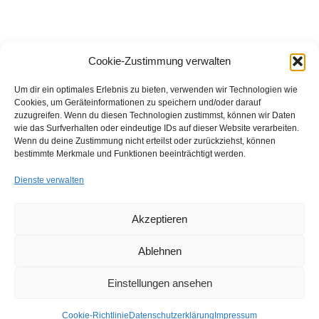
Cookie-Zustimmung verwalten
Beitragsnavigation
Vorheriger Beitrag
Nä
ZURÜCK ZUR BEITRAGSL
ZU BESUCH BEIM BEWOHNERBEIRAT
ES WEIHNACHTET SEHR!
Um dir ein optimales Erlebnis zu bieten, verwenden wir Technologien wie
Cookies, um Geräteinformationen zu speichern und/oder darauf
zuzugreifen. Wenn du diesen Technologien zustimmst, können wir Daten
wie das Surfverhalten oder eindeutige IDs auf dieser Website verarbeiten.
FFB e.V. • Benraderstr. 189 • 47804 Krefeld • Tel. 0 21 51 – 610
Wenn du deine Zustimmung nicht erteilst oder zurückziehst, können
300 • Fax 0 21 51 – 610 330 •
info@ffb-krefeld.de
bestimmte Merkmale und Funktionen beeinträchtigt werden.
Dienste verwalten
Akzeptieren
Ablehnen
Einstellungen ansehen
© 2026
FFB e.V. | Förderverein Freizeit Behinderter e.V.
–
Alle Rechte vorbehalten
Cookie-Richtlinie
Datenschutzerklärung
Impressum