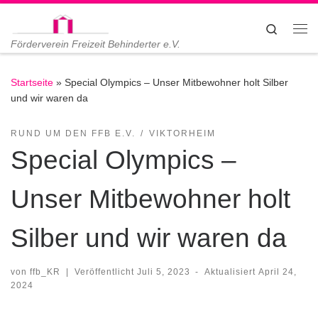
Zum Inhalt springen
Search
Me
Förderverein Freizeit Behinderter e.V.
Startseite
»
Special Olympics – Unser Mitbewohner holt Silber
und wir waren da
RUND UM DEN FFB E.V.
VIKTORHEIM
Special Olympics –
Unser Mitbewohner holt
Silber und wir waren da
von
ffb_KR
|
Veröffentlicht
Juli 5, 2023
-
Aktualisiert
April 24,
2024