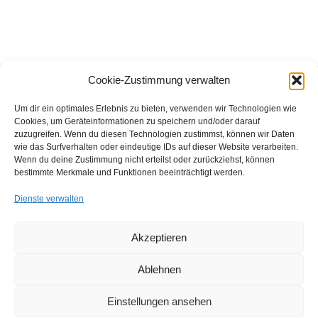
Cookie-Zustimmung verwalten
Beitragsnavigation
Vorheriger Beitrag
Nä
ZURÜCK ZUR BEITRAGSL
EIN NEUES AUTO FÜR DAS VIKTORHEIM
NE WAT WAR DAT NE SUPERJEILE ZICK!…
Um dir ein optimales Erlebnis zu bieten, verwenden wir Technologien wie
Cookies, um Geräteinformationen zu speichern und/oder darauf
zuzugreifen. Wenn du diesen Technologien zustimmst, können wir Daten
wie das Surfverhalten oder eindeutige IDs auf dieser Website verarbeiten.
FFB e.V. • Benraderstr. 189 • 47804 Krefeld • Tel. 0 21 51 – 610
Wenn du deine Zustimmung nicht erteilst oder zurückziehst, können
300 • Fax 0 21 51 – 610 330 •
info@ffb-krefeld.de
bestimmte Merkmale und Funktionen beeinträchtigt werden.
Dienste verwalten
Akzeptieren
Ablehnen
Einstellungen ansehen
© 2026
FFB e.V. | Förderverein Freizeit Behinderter e.V.
–