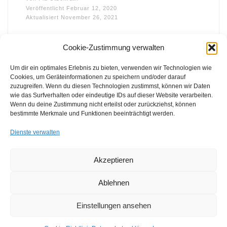
Veröffentlicht
Februar 12, 2020
Aktualisiert
November 26, 2021
Cookie-Zustimmung verwalten
Um dir ein optimales Erlebnis zu bieten, verwenden wir Technologien wie
Cookies, um Geräteinformationen zu speichern und/oder darauf
zuzugreifen. Wenn du diesen Technologien zustimmst, können wir Daten
wie das Surfverhalten oder eindeutige IDs auf dieser Website verarbeiten.
FFB e.V. • Benraderstr. 189 • 47804 Krefeld • Tel. 0 21 51 – 610
Wenn du deine Zustimmung nicht erteilst oder zurückziehst, können
300 • Fax 0 21 51 – 610 330 •
info@ffb-krefeld.de
bestimmte Merkmale und Funktionen beeinträchtigt werden.
Dienste verwalten
Akzeptieren
Ablehnen
Einstellungen ansehen
© 2026
FFB e.V. | Förderverein Freizeit Behinderter e.V.
–
Alle Rechte vorbehalten