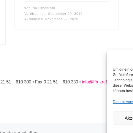
von
Pia Utzenrath
Veröffentlicht
September 29, 2019
Aktualisiert
November 22, 2020
Um dir ein o
Geräteinfor
Technologien
0 21 51 – 610 300 • Fax 0 21 51 – 610 330 •
info@ffb-krefeld.de
dieser Websi
können best
Dienste ver
Akz
Rechte vorbehalten