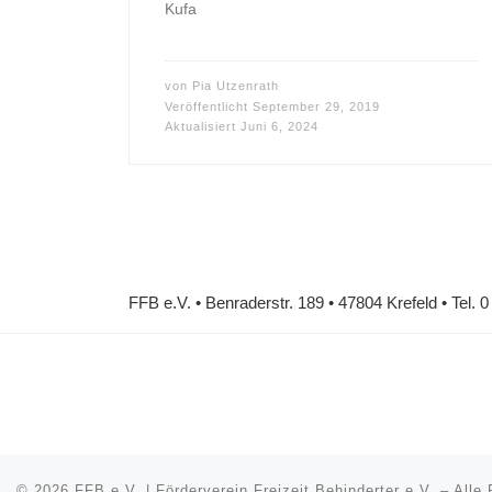
Kufa
von
Pia Utzenrath
Veröffentlicht
September 29, 2019
Aktualisiert
Juni 6, 2024
FFB e.V. • Benraderstr. 189 • 47804 Krefeld • Tel. 
© 2026
FFB e.V. | Förderverein Freizeit Behinderter e.V.
–
Alle 