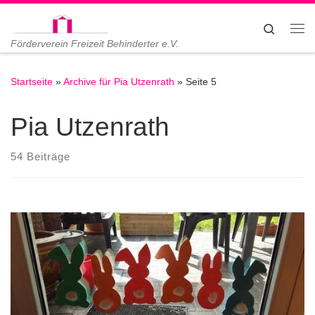
Zum Inhalt springen
Search
Me
Förderverein Freizeit Behinderter e.V.
Startseite
»
Archive für Pia Utzenrath
»
Seite 5
Pia Utzenrath
54 Beiträge