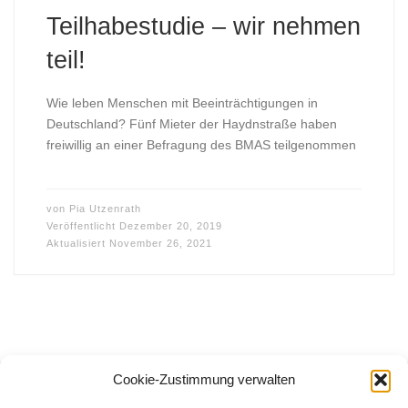
Teilhabestudie – wir nehmen
teil!
Wie leben Menschen mit Beeinträchtigungen in
Deutschland? Fünf Mieter der Haydnstraße haben
freiwillig an einer Befragung des BMAS teilgenommen
von
Pia Utzenrath
Veröffentlicht
Dezember 20, 2019
Aktualisiert
November 26, 2021
Cookie-Zustimmung verwalten
Beitragsnavigation
Neuere Beiträge
Äl
1
…
4
5
6
NEUERE BEITRÄGE
ÄLTERE BEITRÄGE