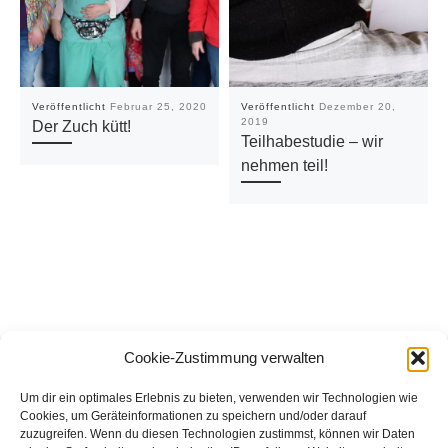
Veröffentlicht
Februar 25, 2020
Veröffentlicht
Dezember 20,
2019
Der Zuch kütt!
Teilhabestudie – wir
nehmen teil!
Cookie-Zustimmung verwalten
Beitragsnavigation
Vorheriger Beitrag
Nä
ZURÜCK ZUR BEITRAGSL
TIERISCH GUTE ASSISTENTEN
VON DER KOKOBE ZUM TSA
Um dir ein optimales Erlebnis zu bieten, verwenden wir Technologien wie
Cookies, um Geräteinformationen zu speichern und/oder darauf
zuzugreifen. Wenn du diesen Technologien zustimmst, können wir Daten