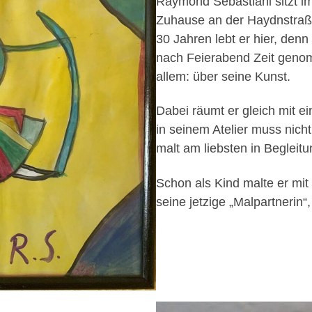
Raymond Sebastiani sitzt i
Zuhause an der Haydnstraße 
30 Jahren lebt er hier, denn
nach Feierabend Zeit geno
allem: über seine Kunst.
Dabei räumt er gleich mit e
in seinem Atelier muss nich
malt am liebsten in Begleitu
Schon als Kind malte er mit 
seine jetzige „Malpartnerin