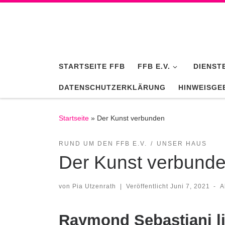
Zum Inhalt springen
STARTSEITE FFB
FFB E.V.
DIENST
DATENSCHUTZERKLÄRUNG
HINWEISGE
Startseite
»
Der Kunst verbunden
RUND UM DEN FFB E.V.
UNSER HAUS
Der Kunst verbund
von
Pia Utzenrath
|
Veröffentlicht
Juni 7, 2021
-
A
Raymond Sebastiani li