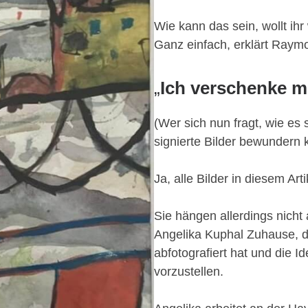
Wie kann das sein, wollt ih
Ganz einfach, erklärt Raym
„
Ich verschenke m
(Wer sich nun fragt, wie es 
signierte Bilder bewundern 
Ja, alle Bilder in diesem Ar
Sie hängen allerdings nicht
Angelika Kuphal Zuhause, di
abfotografiert hat und die I
vorzustellen.