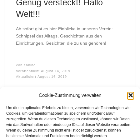
Genug versteckt! Hallo
Welt!!!
Ab sofort gibt es hier Einblicke in unseren Verein:
Schnipsel des Alltags, Geschichten aus den
Einrichtungen, Gesichter, die zu uns gehören!
von
sabine
Veröffentlicht
August 14, 2019
Aktualisiert
August 16, 2019
Cookie-Zustimmung verwalten
Um dir ein optimales Erlebnis zu bieten, verwenden wir Technologien wie
Cookies, um Geräteinformationen zu speichern und/oder darauf
zuzugreifen. Wenn du diesen Technologien zustimmst, können wir Daten
wie das Surfverhalten oder eindeutige IDs auf dieser Website verarbeiten.
FFB e.V. • Benraderstr. 189 • 47804 Krefeld • Tel. 0 21 51 – 610
Wenn du deine Zustimmung nicht erteilst oder zurückziehst, können
300 • Fax 0 21 51 – 610 330 •
info@ffb-krefeld.de
bestimmte Merkmale und Funktionen beeinträchtigt werden.