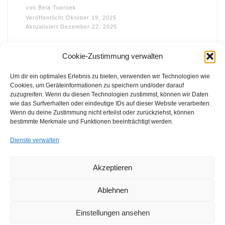
von
Bela Toeroek
Veröffentlicht
Oktober 19, 2025
Aktualisiert
Dezember 22, 2025
Cookie-Zustimmung verwalten
Um dir ein optimales Erlebnis zu bieten, verwenden wir Technologien wie
Cookies, um Geräteinformationen zu speichern und/oder darauf
zuzugreifen. Wenn du diesen Technologien zustimmst, können wir Daten
wie das Surfverhalten oder eindeutige IDs auf dieser Website verarbeiten.
FFB e.V. • Benraderstr. 189 • 47804 Krefeld • Tel. 0 21 51 – 610
Wenn du deine Zustimmung nicht erteilst oder zurückziehst, können
300 • Fax 0 21 51 – 610 330 •
info@ffb-krefeld.de
bestimmte Merkmale und Funktionen beeinträchtigt werden.
Dienste verwalten
Akzeptieren
Ablehnen
Einstellungen ansehen
© 2026
FFB e.V. | Förderverein Freizeit Behinderter e.V.
–