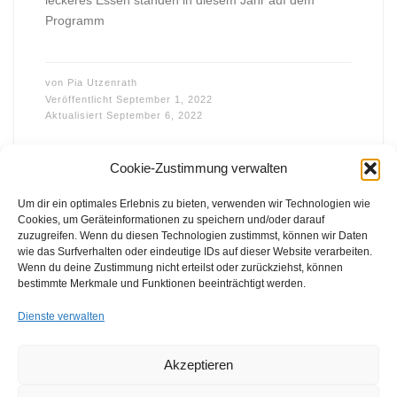
Programm
von
Pia Utzenrath
Veröffentlicht
September 1, 2022
Aktualisiert
September 6, 2022
Cookie-Zustimmung verwalten
Um dir ein optimales Erlebnis zu bieten, verwenden wir Technologien wie
Cookies, um Geräteinformationen zu speichern und/oder darauf
zuzugreifen. Wenn du diesen Technologien zustimmst, können wir Daten
wie das Surfverhalten oder eindeutige IDs auf dieser Website verarbeiten.
FFB e.V. • Benraderstr. 189 • 47804 Krefeld • Tel. 0 21 51 – 610
Wenn du deine Zustimmung nicht erteilst oder zurückziehst, können
300 • Fax 0 21 51 – 610 330 •
info@ffb-krefeld.de
bestimmte Merkmale und Funktionen beeinträchtigt werden.
Dienste verwalten
Akzeptieren