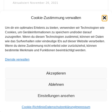
Aktualisiert
November 26, 2021
Cookie-Zustimmung verwalten
Um dir ein optimales Erlebnis zu bieten, verwenden wir Technologien wie
Cookies, um Geräteinformationen zu speichern und/oder darauf
zuzugreifen. Wenn du diesen Technologien zustimmst, können wir Daten
wie das Surfverhalten oder eindeutige IDs auf dieser Website verarbeiten.
FFB e.V. • Benraderstr. 189 • 47804 Krefeld • Tel. 0 21 51 – 610
Wenn du deine Zustimmung nicht erteilst oder zurückziehst, können
300 • Fax 0 21 51 – 610 330 •
info@ffb-krefeld.de
bestimmte Merkmale und Funktionen beeinträchtigt werden.
Dienste verwalten
Akzeptieren
Ablehnen
Einstellungen ansehen
© 2026
FFB e.V. | Förderverein Freizeit Behinderter e.V.
–
Alle Rechte vorbehalten
Cookie-Richtlinie
Datenschutzerklärung
Impressum