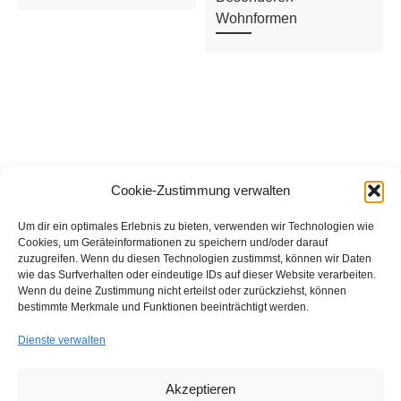
Wohnformen
Cookie-Zustimmung verwalten
Beitragsnavigation
Vorheriger Beitrag
Nä
ZURÜCK ZUR BEITRAGSL
SOMMERFEST IN UNSER HAUS
HAUSWIRTSCHAFTSKRAFT (W/D/M) IM VIKTORHEIM
Um dir ein optimales Erlebnis zu bieten, verwenden wir Technologien wie
Cookies, um Geräteinformationen zu speichern und/oder darauf
zuzugreifen. Wenn du diesen Technologien zustimmst, können wir Daten
wie das Surfverhalten oder eindeutige IDs auf dieser Website verarbeiten.
FFB e.V. • Benraderstr. 189 • 47804 Krefeld • Tel. 0 21 51 – 610
Wenn du deine Zustimmung nicht erteilst oder zurückziehst, können
300 • Fax 0 21 51 – 610 330 •
info@ffb-krefeld.de
bestimmte Merkmale und Funktionen beeinträchtigt werden.
Dienste verwalten
Akzeptieren